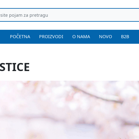
POČETNA
PROIZVODI
O NAMA
NOVO
B2B
STICE