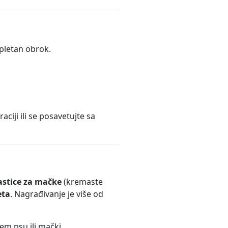
pletan obrok.
ciji ili se posavetujte sa
stice za mačke
(kremaste
eta
. Nagrađivanje je više od
em psu ili mački.