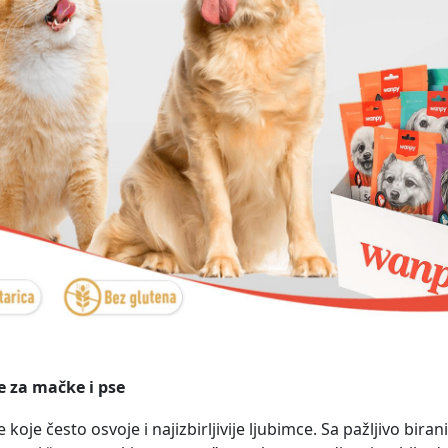
e za mačke i pse
 koje često osvoje i najizbirljivije ljubimce. Sa pažljivo bir