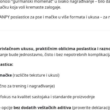
donosi “gurmanski momenat” u svako nagrađivanje – bilo d
ačku koja voli kremaste zalogaje.
NPY poslastice za pse i mačke u više formata i ukusa – za n
rivlačnom ukusu, praktičnim oblicima poslastica i ra
vanje bude jednostavno, čisto i bez nepotrebnih komplikacij
astica:
 mačke
(različite teksture i ukusi)
čno za trening i nagrađivanje)
 fokus na kvalitet sastojaka i standarde proizvodnje
e opcije
bez dodatih veštačkih aditiva
(proverite deklaraci