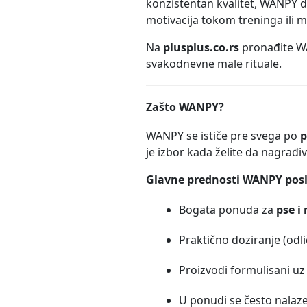
konzistentan kvalitet, WANPY 
motivacija tokom treninga ili m
Na
plusplus.co.rs
pronađite WA
svakodnevne male rituale.
Zašto WANPY?
WANPY se ističe pre svega po
p
je izbor kada želite da nagrađi
Glavne prednosti WANPY posl
Bogata ponuda za
pse i
Praktično doziranje (odli
Proizvodi formulisani uz
U ponudi se često nalaz