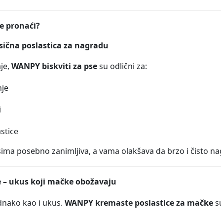
e pronaći?
asična poslastica za nagradu
aje,
WANPY biskviti za pse
su odlični za:
je
i
astice
ma posebno zanimljiva, a vama olakšava da brzo i čisto na
e – ukus koji mačke obožavaju
dnako kao i ukus.
WANPY kremaste poslastice za mačke
su