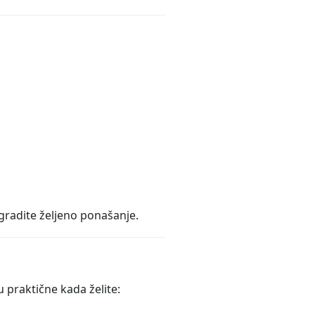
gradite željeno ponašanje.
 praktične kada želite: