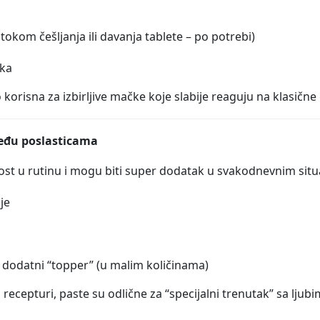
tokom češljanja ili davanja tablete – po potrebi)
oka
orisna za izbirljive mačke koje slabije reaguju na klasične
među poslasticama
st u rutinu i mogu biti super dodatak u svakodnevnim situa
je
 dodatni “topper” (u malim količinama)
 recepturi, paste su odlične za “specijalni trenutak” sa ljub