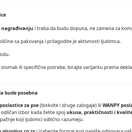
ice
e
nagrađivanju
i treba da budu dopuna, ne zamena za kom
ičine sa pakovanja i prilagodite je aktivnosti ljubimca.
vodu.
 stomak ili specifične potrebe, birajte varijantu prema deklara
da bude posebna
oslastice za pse
(biskvite i druge zalogaje) ili
WANPY posla
e odličan izbor kada želite spoj
ukusa, praktičnosti i kvalit
 pažnje koji ljubimci odlično razumeju.
plusplus.co.rs
i izaberite format koji najviše odgovara vaš