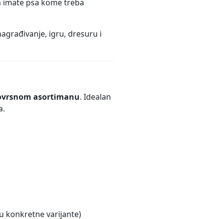
a imate psa kome treba
agrađivanje, igru, dresuru i
znovrsnom asortimanu
. Idealan
a.
ju konkretne varijante)