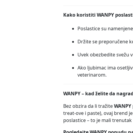
Kako koristiti WANPY poslast
Poslastice su namenjen
Držite se preporučene kol
Uvek obezbedite svežu 
Ako ljubimac ima osetljiv
veterinarom.
WANPY – kad želite da nagra
Bez obzira da li tražite
WANPY p
treat-ove i paste), ovaj brend j
poslastice – to je mali trenutak
Pogledajte WANPY ponudu na 