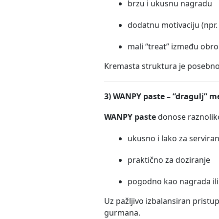
brzu i ukusnu nagradu
dodatnu motivaciju (npr. 
mali “treat” između obr
Kremasta struktura je posebno k
3) WANPY paste – “dragulj” 
WANPY paste
donose raznoliko
ukusno i lako za serviran
praktično za doziranje
pogodno kao nagrada ili
Uz pažljivo izbalansiran pristup
gurmana.